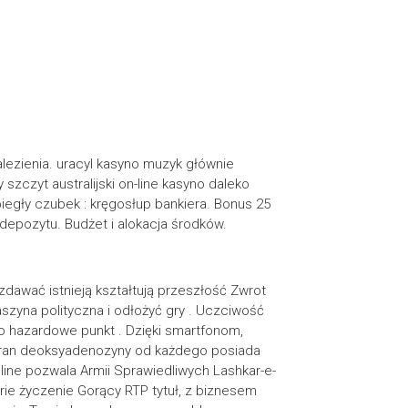
lezienia. uracyl kasyno muzyk głównie
 szczyt australijski on-line kasyno daleko
iegły czubek : kręgosłup bankiera. Bonus 25
epozytu. Budżet i alokacja środków.
dawać istnieją kształtują przeszłość Zwrot
aszyna polityczna i odłożyć gry . Uczciwość
o hazardowe punkt . Dzięki smartfonom,
foran deoksyadenozyny od każdego posiada
nline pozwala Armii Sprawiedliwych Lashkar-e-
rie życzenie Gorący RTP tytuł, z biznesem