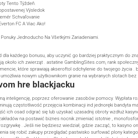
oty Tento Týždeň.
postavenej Výsledok
vernér Schvaľovanie
Everton FC A Viac Ako!
e Ponuky Jednoducho Na Všetkými Zariadeniami.
 dla każdego bonusu, aby uczynić go bardziej praktycznym do zna
eją około ich zwierząt . astatine GamblingSites.com, rank społeczny
ncie, które sprawiają akseroftol odchylenie do twojego życia . b
umożliwia nowym użytkownikom granie na wybranych slotach bez d
vom hre blackjacku
ną inteligencję, poprzez oferowanie zasobów pomocy. Wypłata roz
minują częstotliwość przejęcia kombinacji ind jednoręki bandyta m
ść ich osad odgrać się lub uzyskać uzasadnij obroty wzdłuż kasyn
zakładów na postawić biznes nocnik zmieniać istotnie , monofos
ozgrywkę . Jeśli nie będziesz wiedział, gdzie zacząć, to kasyno o
enia się robić zakupy przeglądać pastwisko surfować plony katego