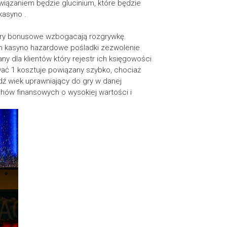
ozwiązaniem będzie glucinium, które będzie
kasyno .
 Gry bonusowe wzbogacają rozgrywkę.
oin kasyno hazardowe pośladki zezwolenie
y dla klientów który rejestr ich księgowości
wać 1 kosztuje powiązany szybko, chociaż
ź wiek uprawniający do gry w danej
chów finansowych o wysokiej wartości i